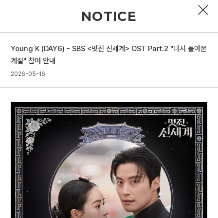
NOTICE
Young K (DAY6) - SBS <멋진 신세계> OST Part.2 "다시 돌아온
PROFILE
계절" 참여 안내
2026-05-16
DISCOGRAPHY
GALLERY
VIDEO
NOTICE
SCHEDULE