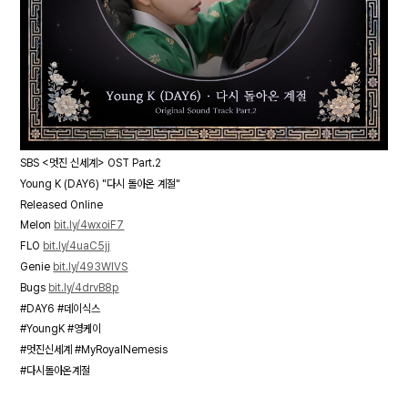
SBS <멋진 신세계> OST Part.2
Young K (DAY6) "다시 돌아온 계절"
Released Online
Melon
bit.ly/4wxoiF7
FLO
bit.ly/4uaC5jj
Genie
bit.ly/493WIVS
Bugs
bit.ly/4drvB8p
#DAY6 #데이식스
#YoungK #영케이
#멋진신세계 #MyRoyalNemesis
#다시돌아온계절